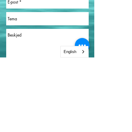
English
Sende
ØRLAND
LEILIGHET &
HAVUTSIKT