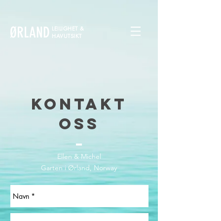
ØRLAND
LEILIGHET &
HAVUTSIKT
KONTAKT
OSS
Ellen & Michel
Garten i Ørland, Norway