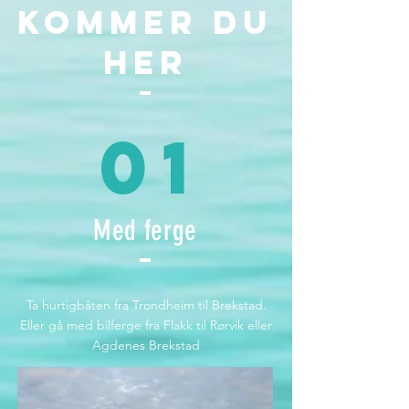
KOMMER DU
HER
01
Med ferge
Ta hurtigbåten fra Trondheim til Brekstad.
Eller gå med bilferge fra Flakk til Rørvik eller
Agdenes Brekstad