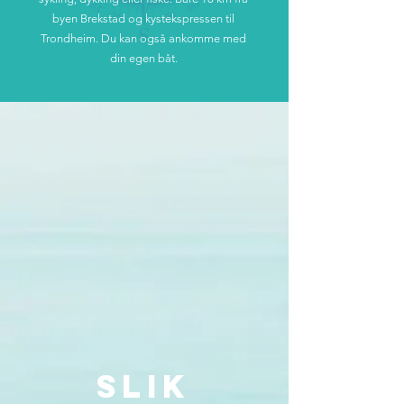
byen Brekstad og kystekspressen til
Trondheim. Du kan også ankomme med
din egen båt.
SLIK