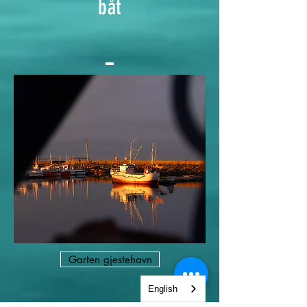
båt
Garten gjestehavn
English