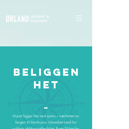
ØRLAND
LEILIGHET &
HAVUTSIKT
BELIGGEN
HET
Huset ligger like ved sjøen, i nærheten av
fergen til Storfosna. Utmerket sted for
sykling, dykking eller fiske. Bare 10 km fra