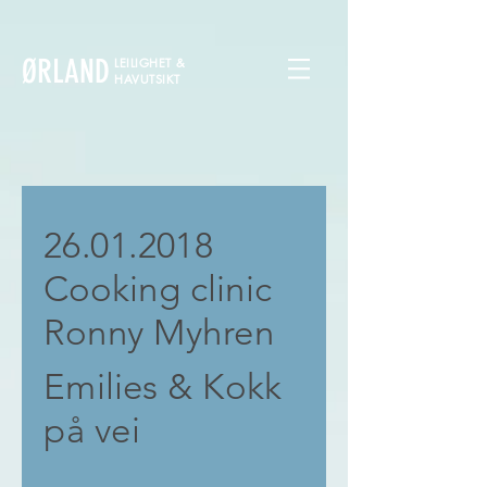
ØRLAND
LEILIGHET &
HAVUTSIKT
26.01.2018
Cooking clinic
Ronny Myhren
Emilies & Kokk
på vei